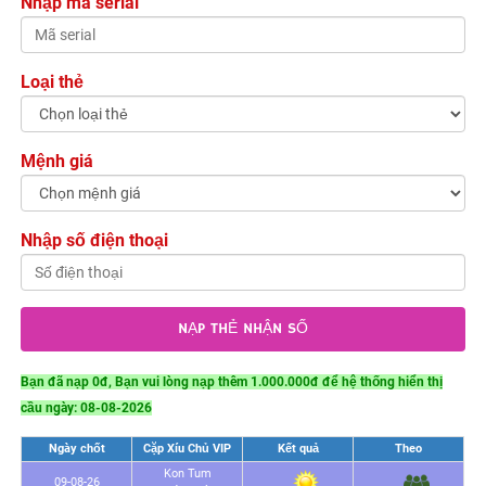
Nhập mã serial
Loại thẻ
Mệnh giá
Nhập số điện thoại
Bạn đã nạp 0đ, Bạn vui lòng nạp thêm 1.000.000đ để hệ thống hiển thị
cầu ngày: 08-08-2026
Ngày chốt
Cặp Xíu Chủ VIP
Kết quả
Theo
Kon Tum
09-08-26