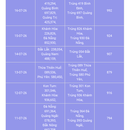
419,294,
Trúng 419 Bình
Quảng Bình:
Định,
16-07-26
992
697,829,
Trúng 697 Quảng
Quảng Trị:
Bình,
425,374,
Khánh Hòa:
Trúng 826 Khánh
226,826,
Hòa,
15-07-26
924
Đà Nẵng:
Trúng 930 Đà
852,930,
Nẵng,
Đắk Lắk: 238,054,
Trúng 054 Đắk
14-07-26
Quảng Nam:
907
Lắk,
488,159,
Trúng 089 Thừa
Thừa Thiên Huế:
Thiên Huế,
13-07-26
089,536,
879
Trúng 580 Phú
Phú Yên: 580,450,
Yên,
Kon Tum:
Trúng 301 Kon
301,546,
Tum,
12-07-26
916
Khánh Hòa:
Trúng 936 Khánh
936,652,
Hòa,
Đà Nẵng:
691,364,
Trúng 364 Đà
Quảng Ngãi:
Nẵng,
11-07-26
794
078,393,
Trúng 393 Quảng
Đắk Nông:
Ngãi,
662,708,