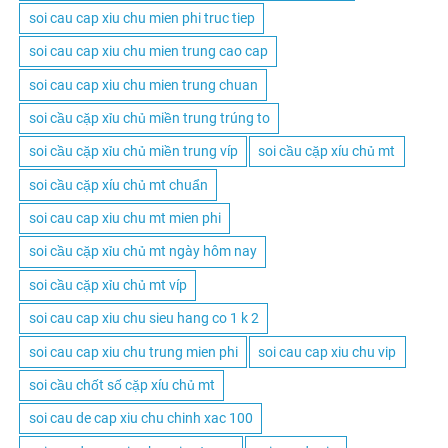
soi cau cap xiu chu mien phi truc tiep
soi cau cap xiu chu mien trung cao cap
soi cau cap xiu chu mien trung chuan
soi cầu cặp xỉu chủ miền trung trúng to
soi cầu cặp xỉu chủ miền trung víp
soi cầu cặp xíu chủ mt
soi cầu cặp xíu chủ mt chuẩn
soi cau cap xiu chu mt mien phi
soi cầu cặp xỉu chủ mt ngày hôm nay
soi cầu cặp xỉu chủ mt víp
soi cau cap xiu chu sieu hang co 1 k 2
soi cau cap xiu chu trung mien phi
soi cau cap xiu chu vip
soi cầu chốt số cặp xíu chủ mt
soi cau de cap xiu chu chinh xac 100