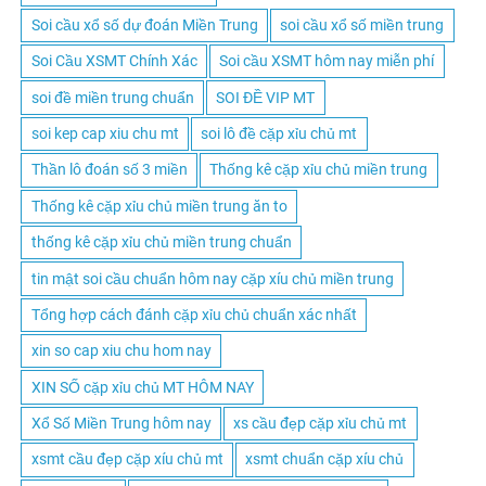
Soi cầu xổ số dự đoán Miền Trung
soi cầu xổ số miền trung
Soi Cầu XSMT Chính Xác
Soi cầu XSMT hôm nay miễn phí
soi đề miền trung chuẩn
SOI ĐỀ VIP MT
soi kep cap xiu chu mt
soi lô đề cặp xỉu chủ mt
Thần lô đoán số 3 miền
Thống kê cặp xỉu chủ miền trung
Thống kê cặp xỉu chủ miền trung ăn to
thống kê cặp xỉu chủ miền trung chuẩn
tin mật soi cầu chuẩn hôm nay cặp xíu chủ miền trung
Tổng hợp cách đánh cặp xỉu chủ chuẩn xác nhất
xin so cap xiu chu hom nay
XIN SỐ cặp xỉu chủ MT HÔM NAY
Xổ Số Miền Trung hôm nay
xs cầu đẹp cặp xỉu chủ mt
xsmt cầu đẹp cặp xíu chủ mt
xsmt chuẩn cặp xíu chủ