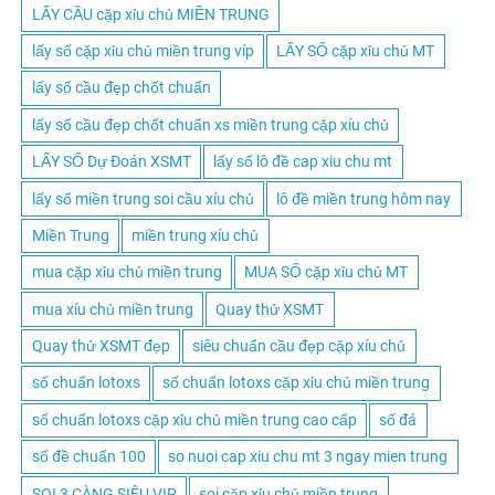
LẤY CẦU cặp xỉu chủ MIỀN TRUNG
lấy số cặp xỉu chủ miền trung víp
LẤY SỐ cặp xỉu chủ MT
lấy số cầu đẹp chốt chuẩn
lấy số cầu đẹp chốt chuẩn xs miền trung cặp xíu chủ
LẤY SỐ Dự Đoán XSMT
lấy số lô đề cap xiu chu mt
lấy số miền trung soi cầu xíu chủ
lô đề miền trung hôm nay
Miền Trung
miền trung xíu chủ
mua cặp xỉu chủ miền trung
MUA SỐ cặp xỉu chủ MT
mua xíu chủ miền trung
Quay thử XSMT
Quay thử XSMT đẹp
siêu chuẩn cầu đẹp cặp xíu chủ
số chuẩn lotoxs
số chuẩn lotoxs cặp xỉu chủ miền trung
số chuẩn lotoxs cặp xỉu chủ miền trung cao cấp
số đá
số đề chuẩn 100
so nuoi cap xiu chu mt 3 ngay mien trung
SOI 3 CÀNG SIÊU VIP
soi cặp xỉu chủ miền trung