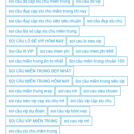
soi cau de cap xiu chu mien trung
soi cau de vip
soi cầu đẹp cặp xỉu chủ miền trung tối nay
soi cầu đẹp cặp xỉu chủ siêu siêu chuẩn
soi cầu đẹp xíu chủ
soi cầu lấy số cặp xỉu chủ miền trung
SOI CẦU LÔ ĐỀ VIP HÔM NAY
soi cau lo sieu vip
Soi cầu lô VIP
soi cau mien phi
soi cau mien phi 888
soi cầu miền trung ăn to nhất
Soi cầu miền trung chuẩn 100
SOI CẦU MIỀN TRUNG ĐẸP NHẤT
SOI CẦU MIỀN TRUNG HÔM NAY
Soi cầu miền trung siêu víp
soi cầu miền trung wap
soi cau mt
soi cau sieu chuan
soi cau sieu vip cap xiu chu mt
soi cầu víp cặp xíu chủ
soi cầu víp dự đoán
soi cầu víp hôm nay
SOI CẦU VÍP MIỀN TRUNG
soi cau vip mt
soi cầu xỉu chủ miền trung