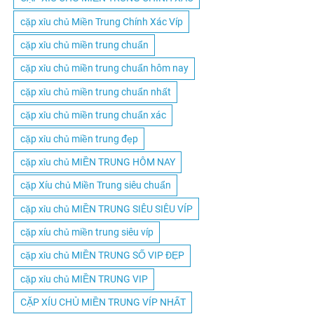
cặp xỉu chủ Miền Trung Chính Xác Víp
cặp xỉu chủ miền trung chuẩn
cặp xỉu chủ miền trung chuẩn hôm nay
cặp xỉu chủ miền trung chuẩn nhất
cặp xỉu chủ miền trung chuẩn xác
cặp xỉu chủ miền trung đẹp
cặp xỉu chủ MIỀN TRUNG HÔM NAY
cặp Xíu chủ Miền Trung siêu chuẩn
cặp xỉu chủ MIỀN TRUNG SIÊU SIÊU VÍP
cặp xíu chủ miền trung siêu víp
cặp xỉu chủ MIỀN TRUNG SỐ VIP ĐẸP
cặp xỉu chủ MIỀN TRUNG VIP
CẶP XÍU CHỦ MIỀN TRUNG VÍP NHẤT