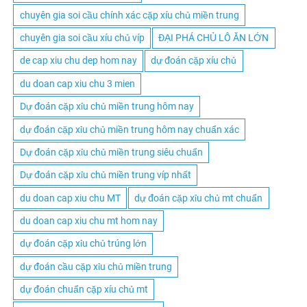
chuyên gia soi cầu chính xác cặp xíu chủ miền trung
chuyên gia soi cầu xíu chủ víp
ĐẠI PHÁ CHỦ LÔ ĂN LỚN
de cap xiu chu dep hom nay
dự đoán cặp xíu chủ
du doan cap xiu chu 3 mien
Dự đoán cặp xỉu chủ miền trung hôm nay
dự đoán cặp xỉu chủ miền trung hôm nay chuẩn xác
Dự đoán cặp xỉu chủ miền trung siêu chuẩn
Dự đoán cặp xỉu chủ miền trung víp nhất
du doan cap xiu chu MT
dự đoán cặp xỉu chủ mt chuẩn
du doan cap xiu chu mt hom nay
dự đoán cặp xỉu chủ trúng lớn
dự đoán cầu cặp xỉu chủ miền trung
dự đoán chuẩn cặp xíu chủ mt