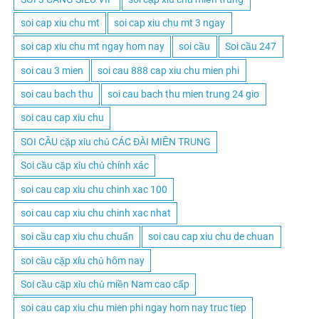
soi cap xiu chu mt
soi cap xiu chu mt 3 ngay
soi cap xiu chu mt ngay hom nay
soi cầu
Soi cầu 247
soi cau 3 mien
soi cau 888 cap xiu chu mien phi
soi cau bach thu
soi cau bach thu mien trung 24 gio
soi cau cap xiu chu
SOI CẦU cặp xỉu chủ CÁC ĐÀI MIỀN TRUNG
Soi cầu cặp xỉu chủ chính xác
soi cau cap xiu chu chinh xac 100
soi cau cap xiu chu chinh xac nhat
soi cầu cap xiu chu chuẩn
soi cau cap xiu chu de chuan
soi cầu cặp xíu chủ hôm nay
Soi cầu cặp xỉu chủ miền Nam cao cấp
soi cau cap xiu chu mien phi ngay hom nay truc tiep