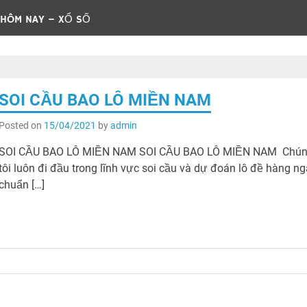
 HÔM NAY – XỔ SỐ
SOI CẦU BAO LÔ MIỀN NAM
Posted on
15/04/2021
by
admin
SOI CẦU BAO LÔ MIỀN NAM SOI CẦU BAO LÔ MIỀN NAM Chú
tôi luôn đi đầu trong lĩnh vực soi cầu và dự đoán lô đề hàng n
chuẩn […]