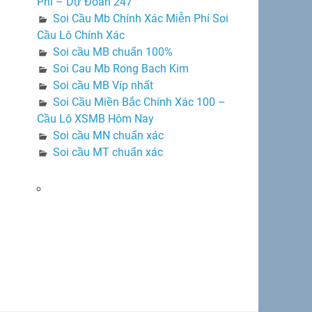
Phí – Dự Đoán 247
Soi Cầu Mb Chính Xác Miễn Phí Soi
Cầu Lô Chính Xác
Soi cầu MB chuẩn 100%
Soi Cau Mb Rong Bach Kim
Soi cầu MB Víp nhất
Soi Cầu Miền Bắc Chính Xác 100 –
Cầu Lô XSMB Hôm Nay
Soi cầu MN chuẩn xác
Soi cầu MT chuẩn xác