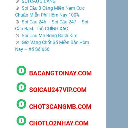
SOI CẦU 3 CÀNG
Soi Cầu 3 Càng Miền Nam Cực
Chuẩn Miễn Phí Hôm Nay 100%
Soi Cầu 24h – Soi Cầu 247 – Soi
Cầu Bạch Thủ CHÍNH XÁC
Soi Cau Mb Rong Bach Kim
Giờ Vàng Chốt Số Miền Bắc Hôm
Nay – Xổ Số 666
BACANGTOINAY.COM
SOICAU247VIP.COM
CHOT3CANGMB.COM
CHOTLO2NHAY.COM