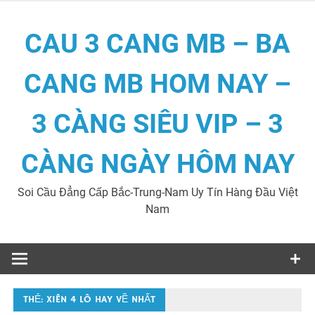
Skip
to
CAU 3 CANG MB – BA
content
CANG MB HOM NAY –
3 CÀNG SIÊU VIP – 3
CÀNG NGÀY HÔM NAY
Soi Cầu Đẳng Cấp Bắc-Trung-Nam Uy Tín Hàng Đầu Việt
Nam
THẺ:
XIÊN 4 LÔ HAY VỀ NHẤT