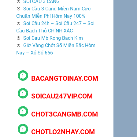
SOI CẦU 3 CÀNG
Soi Cầu 3 Càng Miền Nam Cực
Chuẩn Miễn Phí Hôm Nay 100%
Soi Cầu 24h – Soi Cầu 247 – Soi
Cầu Bạch Thủ CHÍNH XÁC
Soi Cau Mb Rong Bach Kim
Giờ Vàng Chốt Số Miền Bắc Hôm
Nay – Xổ Số 666
BACANGTOINAY.COM
SOICAU247VIP.COM
CHOT3CANGMB.COM
CHOTLO2NHAY.COM