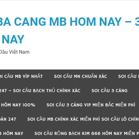
BA CANG MB HOM NAY – 3
 NAY
Đầu Việt Nam
OI CẦU MB VÍP NHẤT
SOI CẦU MN CHUẨN XÁC
SOI CẦU
247 – SOI CẦU BẠCH THỦ CHÍNH XÁC
SOI CẦU 3 CÀNG
Í HÔM NAY 100%
SOI CẦU 3 CÀNG VIP MIỀN BẮC MIỄN PHÍ
OÁN 247
SOI CẦU MB CHÍNH XÁC MIỄN PHÍ SOI CẦU LÔ CHÍ
MB HÔM NAY
SOI CẦU RỒNG BẠCH KIM 666 HÔM NAY MIỄN P