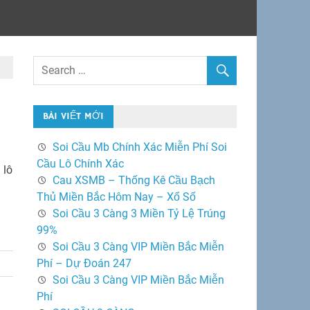
BÀI VIẾT MỚI
Soi Cầu Mb Chính Xác Miễn Phí Soi
Cầu Lô Chính Xác
 lô
Cau XSMB – Thống Kê Cầu Bạch
Thủ Miền Bắc Hôm Nay – Xổ Số
Soi Cầu 3 Càng 3 Miền Tỷ Lệ Trúng
99%
Soi Cầu 3 Càng VIP Miền Bắc Miễn
Phí – Dự Đoán 247
Soi Cầu 3 Càng VIP Miền Bắc Miễn
Phí