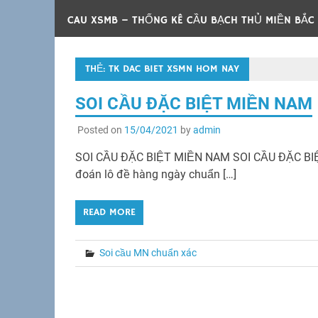
CAU XSMB – THỐNG KÊ CẦU BẠCH THỦ MIỀN BẮC
THẺ:
TK DAC BIET XSMN HOM NAY
SOI CẦU ĐẶC BIỆT MIỀN NAM
Posted on
15/04/2021
by
admin
SOI CẦU ĐẶC BIỆT MIỀN NAM SOI CẦU ĐẶC BIỆT 
đoán lô đề hàng ngày chuẩn […]
READ MORE
Soi cầu MN chuẩn xác