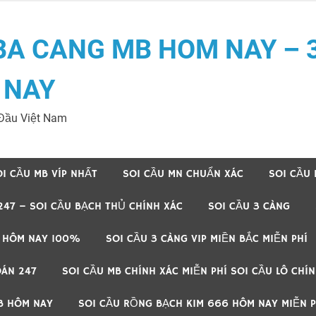
BA CANG MB HOM NAY – 3
 NAY
Đầu Việt Nam
OI CẦU MB VÍP NHẤT
SOI CẦU MN CHUẨN XÁC
SOI CẦU
247 – SOI CẦU BẠCH THỦ CHÍNH XÁC
SOI CẦU 3 CÀNG
Í HÔM NAY 100%
SOI CẦU 3 CÀNG VIP MIỀN BẮC MIỄN PHÍ
OÁN 247
SOI CẦU MB CHÍNH XÁC MIỄN PHÍ SOI CẦU LÔ CHÍ
MB HÔM NAY
SOI CẦU RỒNG BẠCH KIM 666 HÔM NAY MIỄN P