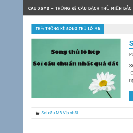
CAU XSMB – THỐNG KÊ CẦU BẠCH THỦ MIỀN BẮC
THẺ:
THỐNG KÊ SONG THỦ LÔ MB
P
S
C
n
Soi cầu MB Víp nhất