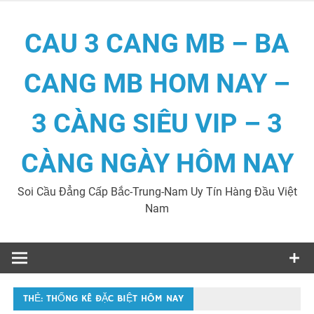
Skip
to
CAU 3 CANG MB – BA
content
CANG MB HOM NAY –
3 CÀNG SIÊU VIP – 3
CÀNG NGÀY HÔM NAY
Soi Cầu Đẳng Cấp Bắc-Trung-Nam Uy Tín Hàng Đầu Việt
Nam
THẺ:
THỐNG KÊ ĐẶC BIỆT HÔM NAY