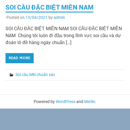
SOI CẦU ĐẶC BIỆT MIỀN NAM
Posted on
15/04/2021
by
admin
SOI CẦU ĐẶC BIỆT MIỀN NAM SOI CẦU ĐẶC BIỆT MIỀN
NAM Chúng tôi luôn đi đầu trong lĩnh vực soi cầu và dự
đoán lô đề hàng ngày chuẩn […]
READ MORE
Soi cầu MN chuẩn xác
Powered by
WordPress
and
Merlin
.