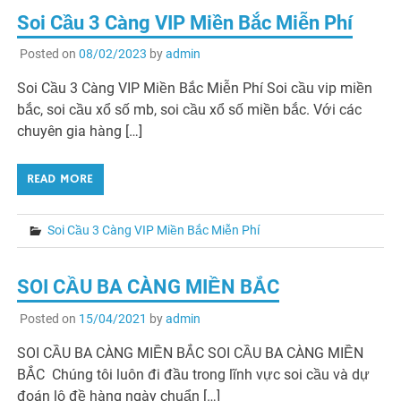
Soi Cầu 3 Càng VIP Miền Bắc Miễn Phí
Posted on
08/02/2023
by
admin
Soi Cầu 3 Càng VIP Miền Bắc Miễn Phí Soi cầu vip miền
bắc, soi cầu xổ số mb, soi cầu xổ số miền bắc. Với các
chuyên gia hàng […]
READ MORE
Soi Cầu 3 Càng VIP Miền Bắc Miễn Phí
SOI CẦU BA CÀNG MIỀN BẮC
Posted on
15/04/2021
by
admin
SOI CẦU BA CÀNG MIỀN BẮC SOI CẦU BA CÀNG MIỀN
BẮC Chúng tôi luôn đi đầu trong lĩnh vực soi cầu và dự
đoán lô đề hàng ngày chuẩn […]