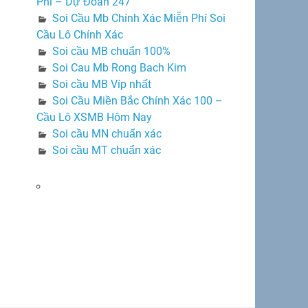
Phí – Dự Đoán 247
Soi Cầu Mb Chính Xác Miễn Phí Soi
Cầu Lô Chính Xác
Soi cầu MB chuẩn 100%
Soi Cau Mb Rong Bach Kim
Soi cầu MB Víp nhất
Soi Cầu Miền Bắc Chính Xác 100 –
Cầu Lô XSMB Hôm Nay
Soi cầu MN chuẩn xác
Soi cầu MT chuẩn xác