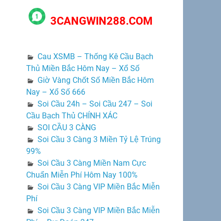
3CANGWIN288.COM
Cau XSMB – Thống Kê Cầu Bạch
Thủ Miền Bắc Hôm Nay – Xổ Số
Giờ Vàng Chốt Số Miền Bắc Hôm
Nay – Xổ Số 666
Soi Cầu 24h – Soi Cầu 247 – Soi
Cầu Bạch Thủ CHÍNH XÁC
SOI CẦU 3 CÀNG
Soi Cầu 3 Càng 3 Miền Tỷ Lệ Trúng
99%
Soi Cầu 3 Càng Miền Nam Cực
Chuẩn Miễn Phí Hôm Nay 100%
Soi Cầu 3 Càng VIP Miền Bắc Miễn
Phí
Soi Cầu 3 Càng VIP Miền Bắc Miễn