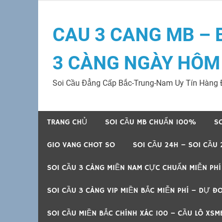
Skip
to
CAU 3 CANG MB – 
content
3 CÀNG NGÀY HÔM
Soi Cầu Đẳng Cấp Bắc-Trung-Nam Uy Tín Hàng 
TRANG CHỦ
SOI CẦU MB CHUẨN 100%
S
GIO VANG CHOT SO
SOI CẦU 24H – SOI CẦU 
SOI CẦU 3 CÀNG MIỀN NAM CỰC CHUẨN MIỄN PH
SOI CẦU 3 CÀNG VIP MIỀN BẮC MIỄN PHÍ – DỰ Đ
SOI CẦU MIỀN BẮC CHÍNH XÁC 100 – CẦU LÔ XS