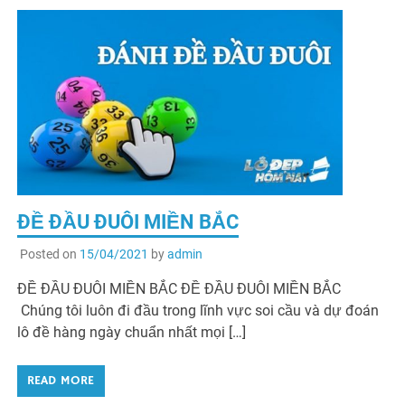
ĐỀ ĐẦU ĐUÔI MIỀN BẮC
Posted on
15/04/2021
by
admin
ĐỀ ĐẦU ĐUÔI MIỀN BẮC ĐỀ ĐẦU ĐUÔI MIỀN BẮC
Chúng tôi luôn đi đầu trong lĩnh vực soi cầu và dự đoán
lô đề hàng ngày chuẩn nhất mọi […]
READ MORE