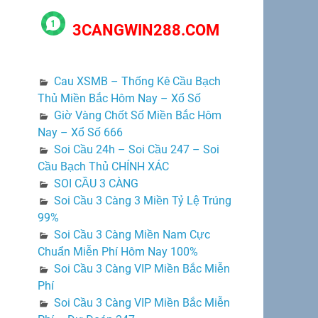
3CANGWIN288.COM
Cau XSMB – Thống Kê Cầu Bạch
Thủ Miền Bắc Hôm Nay – Xổ Số
Giờ Vàng Chốt Số Miền Bắc Hôm
Nay – Xổ Số 666
Soi Cầu 24h – Soi Cầu 247 – Soi
Cầu Bạch Thủ CHÍNH XÁC
SOI CẦU 3 CÀNG
Soi Cầu 3 Càng 3 Miền Tỷ Lệ Trúng
99%
Soi Cầu 3 Càng Miền Nam Cực
Chuẩn Miễn Phí Hôm Nay 100%
Soi Cầu 3 Càng VIP Miền Bắc Miễn
Phí
Soi Cầu 3 Càng VIP Miền Bắc Miễn