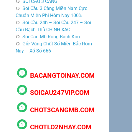
SOI CẦU 3 CÀNG
Soi Cầu 3 Càng Miền Nam Cực
Chuẩn Miễn Phí Hôm Nay 100%
Soi Cầu 24h – Soi Cầu 247 – Soi
Cầu Bạch Thủ CHÍNH XÁC
Soi Cau Mb Rong Bach Kim
Giờ Vàng Chốt Số Miền Bắc Hôm
Nay – Xổ Số 666
BACANGTOINAY.COM
SOICAU247VIP.COM
CHOT3CANGMB.COM
CHOTLO2NHAY.COM