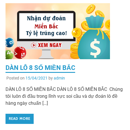
DÀN LÔ 8 SỐ MIỀN BẮC
Posted on
15/04/2021
by
admin
DÀN LÔ 8 SỐ MIỀN BẮC DÀN LÔ 8 SỐ MIỀN BẮC Chúng
tôi luôn đi đầu trong lĩnh vực soi cầu và dự đoán lô đề
hàng ngày chuẩn […]
READ MORE