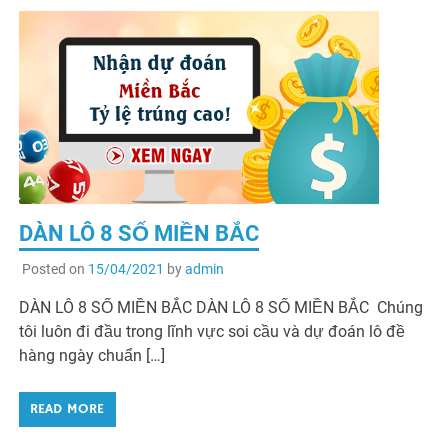
DÀN LÔ 8 SỐ MIỀN BẮC
Posted on
15/04/2021
by
admin
DÀN LÔ 8 SỐ MIỀN BẮC DÀN LÔ 8 SỐ MIỀN BẮC Chúng
tôi luôn đi đầu trong lĩnh vực soi cầu và dự đoán lô đề
hàng ngày chuẩn […]
READ MORE