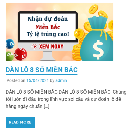
DÀN LÔ 8 SỐ MIỀN BẮC
Posted on
15/04/2021
by
admin
DÀN LÔ 8 SỐ MIỀN BẮC DÀN LÔ 8 SỐ MIỀN BẮC Chúng
tôi luôn đi đầu trong lĩnh vực soi cầu và dự đoán lô đề
hàng ngày chuẩn […]
READ MORE