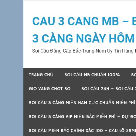
Skip
to
CAU 3 CANG MB – 
content
3 CÀNG NGÀY HÔM
Soi Cầu Đẳng Cấp Bắc-Trung-Nam Uy Tín Hàng 
TRANG CHỦ
SOI CẦU MB CHUẨN 100%
S
GIO VANG CHOT SO
SOI CẦU 24H – SOI CẦU 
SOI CẦU 3 CÀNG MIỀN NAM CỰC CHUẨN MIỄN PH
SOI CẦU 3 CÀNG VIP MIỀN BẮC MIỄN PHÍ – DỰ Đ
SOI CẦU MIỀN BẮC CHÍNH XÁC 100 – CẦU LÔ XS