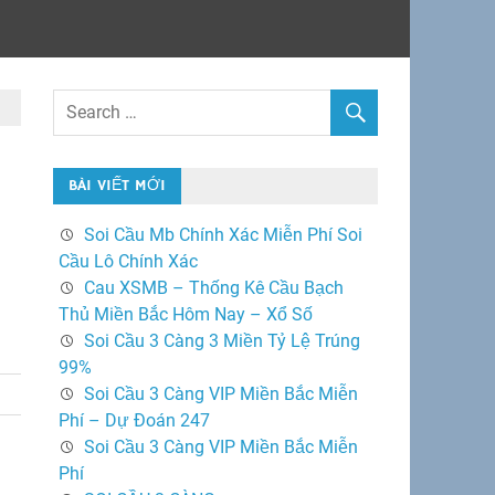
BÀI VIẾT MỚI
Soi Cầu Mb Chính Xác Miễn Phí Soi
Cầu Lô Chính Xác
Cau XSMB – Thống Kê Cầu Bạch
Thủ Miền Bắc Hôm Nay – Xổ Số
Soi Cầu 3 Càng 3 Miền Tỷ Lệ Trúng
99%
Soi Cầu 3 Càng VIP Miền Bắc Miễn
Phí – Dự Đoán 247
Soi Cầu 3 Càng VIP Miền Bắc Miễn
Phí