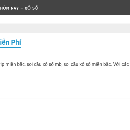
 HÔM NAY – XỔ SỐ
iễn Phí
p miền bắc, soi cầu xổ số mb, soi cầu xổ số miền bắc. Với các