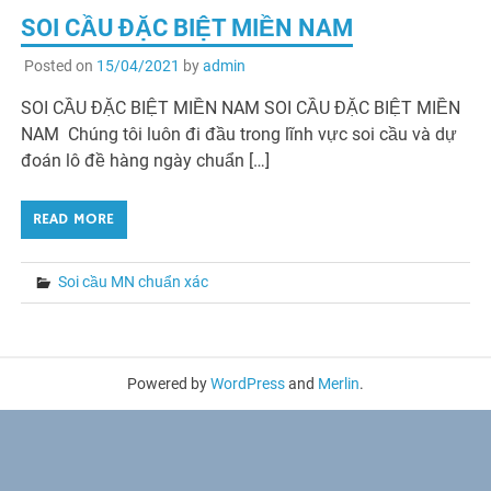
SOI CẦU ĐẶC BIỆT MIỀN NAM
Posted on
15/04/2021
by
admin
SOI CẦU ĐẶC BIỆT MIỀN NAM SOI CẦU ĐẶC BIỆT MIỀN
NAM Chúng tôi luôn đi đầu trong lĩnh vực soi cầu và dự
đoán lô đề hàng ngày chuẩn […]
READ MORE
Soi cầu MN chuẩn xác
Powered by
WordPress
and
Merlin
.