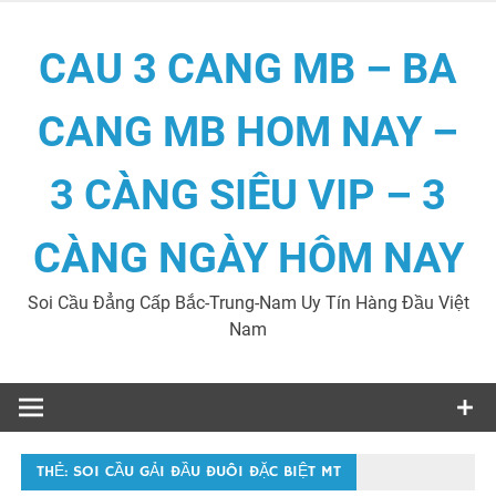
Skip
to
CAU 3 CANG MB – BA
content
CANG MB HOM NAY –
3 CÀNG SIÊU VIP – 3
CÀNG NGÀY HÔM NAY
Soi Cầu Đẳng Cấp Bắc-Trung-Nam Uy Tín Hàng Đầu Việt
Nam
THẺ:
SOI CẦU GẢI ĐẦU ĐUÔI ĐẶC BIỆT MT