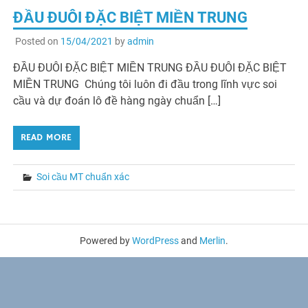
ĐẦU ĐUÔI ĐẶC BIỆT MIỀN TRUNG
Posted on
15/04/2021
by
admin
ĐẦU ĐUÔI ĐẶC BIỆT MIỀN TRUNG ĐẦU ĐUÔI ĐẶC BIỆT
MIỀN TRUNG Chúng tôi luôn đi đầu trong lĩnh vực soi
cầu và dự đoán lô đề hàng ngày chuẩn […]
READ MORE
Soi cầu MT chuẩn xác
Powered by
WordPress
and
Merlin
.