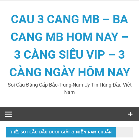
Skip
to
CAU 3 CANG MB – BA
content
CANG MB HOM NAY –
3 CÀNG SIÊU VIP – 3
CÀNG NGÀY HÔM NAY
Soi Cầu Đẳng Cấp Bắc-Trung-Nam Uy Tín Hàng Đầu Việt
Nam
THẺ:
SOI CẦU ĐẦU ĐUÔI GIẢI 8 MIỀN NAM CHUẨN