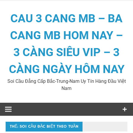
Skip
to
CAU 3 CANG MB – BA
content
CANG MB HOM NAY –
3 CÀNG SIÊU VIP – 3
CÀNG NGÀY HÔM NAY
Soi Cầu Đẳng Cấp Bắc-Trung-Nam Uy Tín Hàng Đầu Việt
Nam
THẺ:
SOI CẦU ĐẶC BIỆT THEO TUẦN