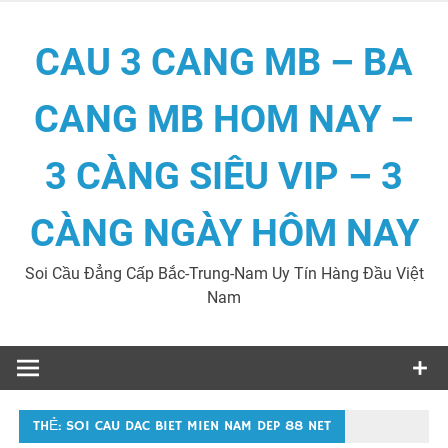
Skip
to
CAU 3 CANG MB – BA
content
CANG MB HOM NAY –
3 CÀNG SIÊU VIP – 3
CÀNG NGÀY HÔM NAY
Soi Cầu Đẳng Cấp Bắc-Trung-Nam Uy Tín Hàng Đầu Việt
Nam
THẺ:
SOI CAU DAC BIET MIEN NAM DEP 88 NET