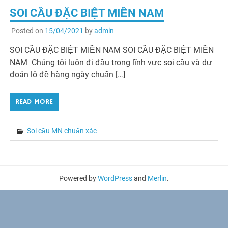
SOI CẦU ĐẶC BIỆT MIỀN NAM
Posted on
15/04/2021
by
admin
SOI CẦU ĐẶC BIỆT MIỀN NAM SOI CẦU ĐẶC BIỆT MIỀN
NAM Chúng tôi luôn đi đầu trong lĩnh vực soi cầu và dự
đoán lô đề hàng ngày chuẩn […]
READ MORE
Soi cầu MN chuẩn xác
Powered by
WordPress
and
Merlin
.