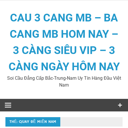
Skip
to
CAU 3 CANG MB – BA
content
CANG MB HOM NAY –
3 CÀNG SIÊU VIP – 3
CÀNG NGÀY HÔM NAY
Soi Cầu Đẳng Cấp Bắc-Trung-Nam Uy Tín Hàng Đầu Việt
Nam
THẺ:
QUAY ĐỀ MIỀN NAM