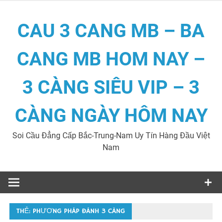
Skip
to
CAU 3 CANG MB – BA
content
CANG MB HOM NAY –
3 CÀNG SIÊU VIP – 3
CÀNG NGÀY HÔM NAY
Soi Cầu Đẳng Cấp Bắc-Trung-Nam Uy Tín Hàng Đầu Việt
Nam
THẺ:
PHƯƠNG PHÁP ĐÁNH 3 CÀNG