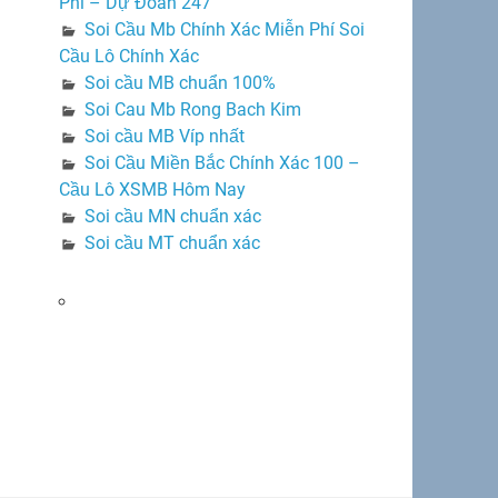
Phí – Dự Đoán 247
Soi Cầu Mb Chính Xác Miễn Phí Soi
Cầu Lô Chính Xác
Soi cầu MB chuẩn 100%
Soi Cau Mb Rong Bach Kim
Soi cầu MB Víp nhất
Soi Cầu Miền Bắc Chính Xác 100 –
Cầu Lô XSMB Hôm Nay
Soi cầu MN chuẩn xác
Soi cầu MT chuẩn xác