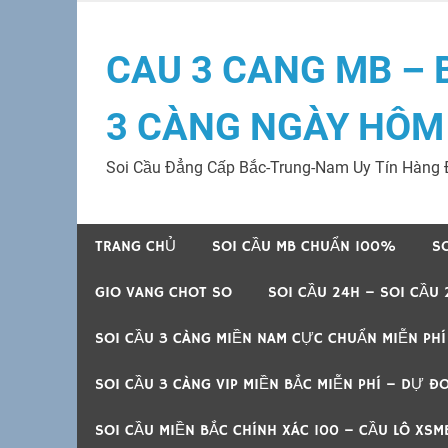
Skip
to
CAU 3 CANG MB – 
content
3 CÀNG NGÀY HÔM
Soi Cầu Đẳng Cấp Bắc-Trung-Nam Uy Tín Hàng 
TRANG CHỦ
SOI CẦU MB CHUẨN 100%
S
GIO VANG CHOT SO
SOI CẦU 24H – SOI CẦU 
SOI CẦU 3 CÀNG MIỀN NAM CỰC CHUẨN MIỄN PH
SOI CẦU 3 CÀNG VIP MIỀN BẮC MIỄN PHÍ – DỰ Đ
SOI CẦU MIỀN BẮC CHÍNH XÁC 100 – CẦU LÔ XS