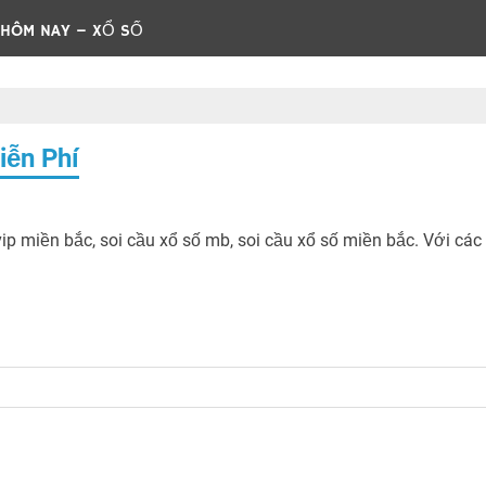
 HÔM NAY – XỔ SỐ
iễn Phí
p miền bắc, soi cầu xổ số mb, soi cầu xổ số miền bắc. Với các