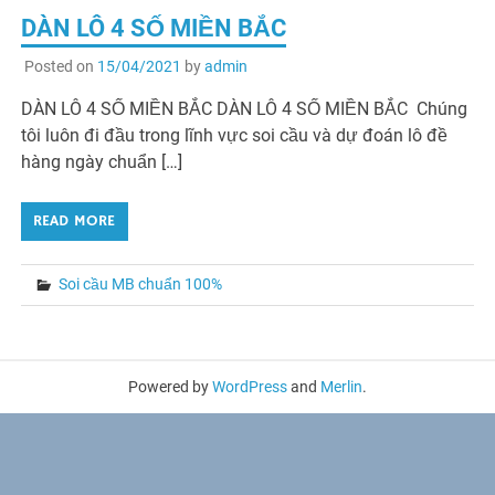
DÀN LÔ 4 SỐ MIỀN BẮC
Posted on
15/04/2021
by
admin
DÀN LÔ 4 SỐ MIỀN BẮC DÀN LÔ 4 SỐ MIỀN BẮC Chúng
tôi luôn đi đầu trong lĩnh vực soi cầu và dự đoán lô đề
hàng ngày chuẩn […]
READ MORE
Soi cầu MB chuẩn 100%
Powered by
WordPress
and
Merlin
.