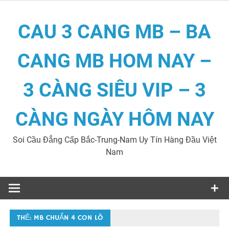
Skip
to
CAU 3 CANG MB – BA
content
CANG MB HOM NAY –
3 CÀNG SIÊU VIP – 3
CÀNG NGÀY HÔM NAY
Soi Cầu Đẳng Cấp Bắc-Trung-Nam Uy Tín Hàng Đầu Việt
Nam
THẺ:
MB CHUẨN 4 CON LÔ