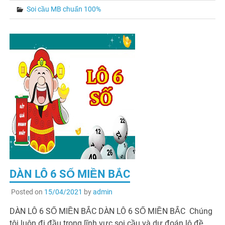
Soi cầu MB chuẩn 100%
DÀN LÔ 6 SỐ MIỀN BẮC
Posted on
15/04/2021
by
admin
DÀN LÔ 6 SỐ MIỀN BẮC DÀN LÔ 6 SỐ MIỀN BẮC Chúng
tôi luôn đi đầu trong lĩnh vực soi cầu và dự đoán lô đề