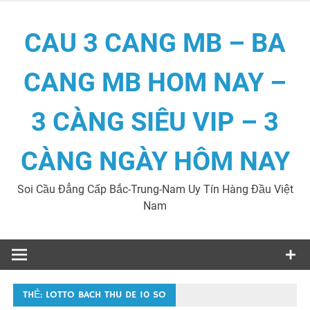
Skip
to
CAU 3 CANG MB – BA
content
CANG MB HOM NAY –
3 CÀNG SIÊU VIP – 3
CÀNG NGÀY HÔM NAY
Soi Cầu Đẳng Cấp Bắc-Trung-Nam Uy Tín Hàng Đầu Việt
Nam
THẺ:
LOTTO BACH THU DE 10 SO