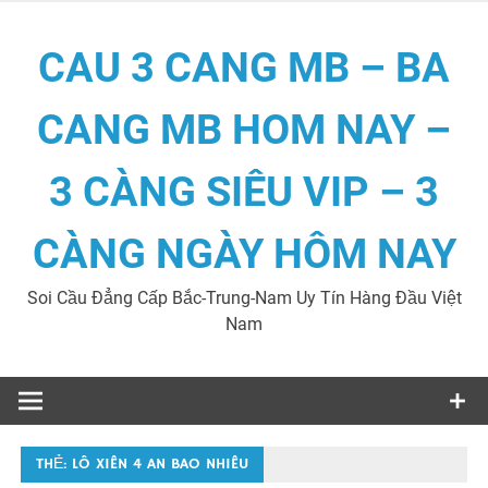
Skip
to
CAU 3 CANG MB – BA
content
CANG MB HOM NAY –
3 CÀNG SIÊU VIP – 3
CÀNG NGÀY HÔM NAY
Soi Cầu Đẳng Cấp Bắc-Trung-Nam Uy Tín Hàng Đầu Việt
Nam
THẺ:
LÔ XIÊN 4 AN BAO NHIÊU