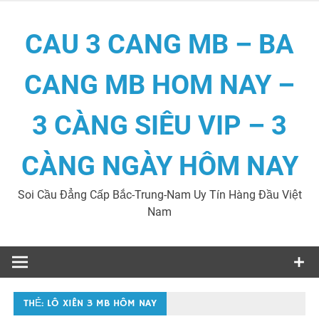
Skip
to
CAU 3 CANG MB – BA
content
CANG MB HOM NAY –
3 CÀNG SIÊU VIP – 3
CÀNG NGÀY HÔM NAY
Soi Cầu Đẳng Cấp Bắc-Trung-Nam Uy Tín Hàng Đầu Việt
Nam
THẺ:
LÔ XIÊN 3 MB HÔM NAY