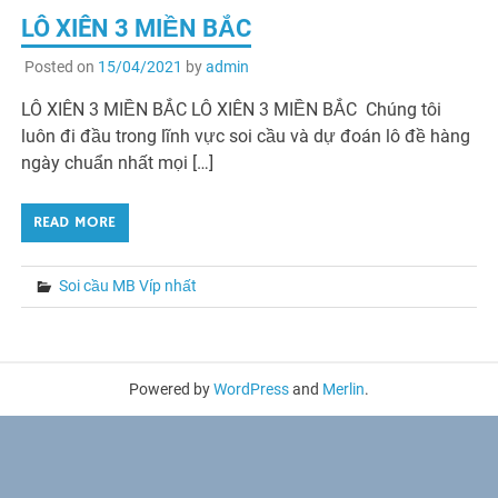
LÔ XIÊN 3 MIỀN BẮC
Posted on
15/04/2021
by
admin
LÔ XIÊN 3 MIỀN BẮC LÔ XIÊN 3 MIỀN BẮC Chúng tôi
luôn đi đầu trong lĩnh vực soi cầu và dự đoán lô đề hàng
ngày chuẩn nhất mọi […]
READ MORE
Soi cầu MB Víp nhất
Powered by
WordPress
and
Merlin
.