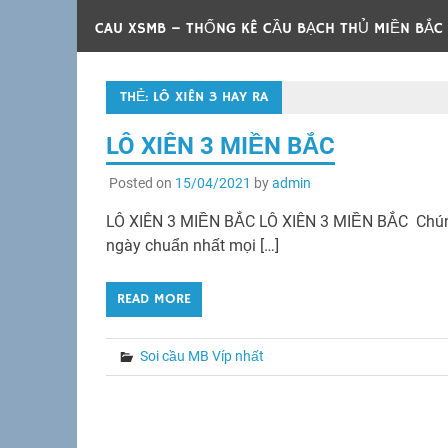
CAU XSMB – THỐNG KÊ CẦU BẠCH THỦ MIỀN BẮC
THẺ:
LÔ XIÊN 3 HAY RA
LÔ XIÊN 3 MIỀN BẮC
Posted on
15/04/2021
by
admin
LÔ XIÊN 3 MIỀN BẮC LÔ XIÊN 3 MIỀN BẮC Chúng t
ngày chuẩn nhất mọi […]
READ MORE
Soi cầu MB Víp nhất