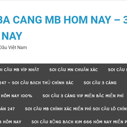
BA CANG MB HOM NAY – 3
 NAY
Đầu Việt Nam
OI CẦU MB VÍP NHẤT
SOI CẦU MN CHUẨN XÁC
SOI CẦU
247 – SOI CẦU BẠCH THỦ CHÍNH XÁC
SOI CẦU 3 CÀNG
Í HÔM NAY 100%
SOI CẦU 3 CÀNG VIP MIỀN BẮC MIỄN PHÍ
OÁN 247
SOI CẦU MB CHÍNH XÁC MIỄN PHÍ SOI CẦU LÔ CHÍ
MB HÔM NAY
SOI CẦU RỒNG BẠCH KIM 666 HÔM NAY MIỄN P