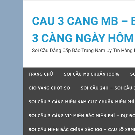
Skip
to
CAU 3 CANG MB – 
content
3 CÀNG NGÀY HÔM
Soi Cầu Đẳng Cấp Bắc-Trung-Nam Uy Tín Hàng 
TRANG CHỦ
SOI CẦU MB CHUẨN 100%
S
GIO VANG CHOT SO
SOI CẦU 24H – SOI CẦU 
SOI CẦU 3 CÀNG MIỀN NAM CỰC CHUẨN MIỄN PH
SOI CẦU 3 CÀNG VIP MIỀN BẮC MIỄN PHÍ – DỰ Đ
SOI CẦU MIỀN BẮC CHÍNH XÁC 100 – CẦU LÔ XS