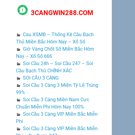
3CANGWIN288.COM
Cau XSMB – Thống Kê Cầu Bạch
Thủ Miền Bắc Hôm Nay – Xổ Số
Giờ Vàng Chốt Số Miền Bắc Hôm
Nay – Xổ Số 666
Soi Cầu 24h – Soi Cầu 247 – Soi
Cầu Bạch Thủ CHÍNH XÁC
SOI CẦU 3 CÀNG
Soi Cầu 3 Càng 3 Miền Tỷ Lệ Trúng
99%
Soi Cầu 3 Càng Miền Nam Cực
Chuẩn Miễn Phí Hôm Nay 100%
Soi Cầu 3 Càng VIP Miền Bắc Miễn
Phí
Soi Cầu 3 Càng VIP Miền Bắc Miễn