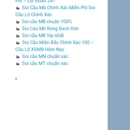
Phí – Dự Đoán 247
Soi Cầu Mb Chính Xác Miễn Phí Soi
Cầu Lô Chính Xác
Soi cầu MB chuẩn 100%
Soi Cau Mb Rong Bach Kim
Soi cầu MB Víp nhất
Soi Cầu Miền Bắc Chính Xác 100 –
Cầu Lô XSMB Hôm Nay
Soi cầu MN chuẩn xác
Soi cầu MT chuẩn xác