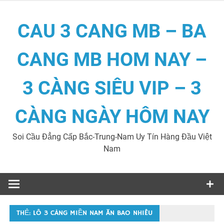
Skip
to
CAU 3 CANG MB – BA
content
CANG MB HOM NAY –
3 CÀNG SIÊU VIP – 3
CÀNG NGÀY HÔM NAY
Soi Cầu Đẳng Cấp Bắc-Trung-Nam Uy Tín Hàng Đầu Việt
Nam
THẺ:
LÔ 3 CÀNG MIỀN NAM ĂN BAO NHIÊU