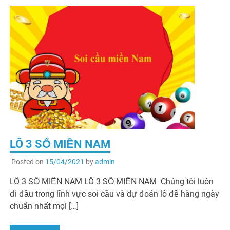
LÔ 3 SỐ MIỀN NAM
Posted on
15/04/2021
by
admin
LÔ 3 SỐ MIỀN NAM LÔ 3 SỐ MIỀN NAM Chúng tôi luôn
đi đầu trong lĩnh vực soi cầu và dự đoán lô đề hàng ngày
chuẩn nhất mọi […]