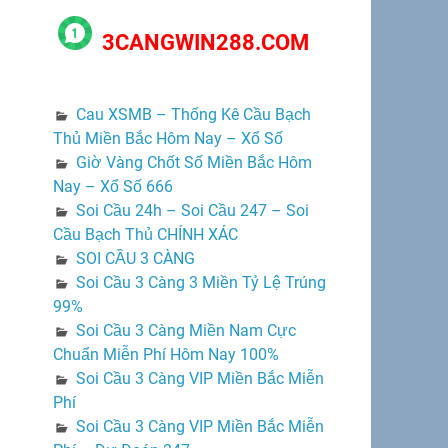
3CANGWIN288.COM
Cau XSMB – Thống Kê Cầu Bạch
Thủ Miền Bắc Hôm Nay – Xổ Số
Giờ Vàng Chốt Số Miền Bắc Hôm
Nay – Xổ Số 666
Soi Cầu 24h – Soi Cầu 247 – Soi
Cầu Bạch Thủ CHÍNH XÁC
SOI CẦU 3 CÀNG
Soi Cầu 3 Càng 3 Miền Tỷ Lệ Trúng
99%
Soi Cầu 3 Càng Miền Nam Cực
Chuẩn Miễn Phí Hôm Nay 100%
Soi Cầu 3 Càng VIP Miền Bắc Miễn
Phí
Soi Cầu 3 Càng VIP Miền Bắc Miễn