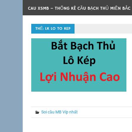
CAU XSMB – THỐNG KÊ CẦU BẠCH THỦ MIỀN BẮC
THẺ:
LK LO TO KEP
Soi cầu MB Víp nhất