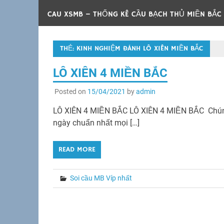
CAU XSMB – THỐNG KÊ CẦU BẠCH THỦ MIỀN BẮC
THẺ:
KINH NGHIỆM ĐÁNH LÔ XIÊN MIỀN BẮC
LÔ XIÊN 4 MIỀN BẮC
Posted on
15/04/2021
by
admin
LÔ XIÊN 4 MIỀN BẮC LÔ XIÊN 4 MIỀN BẮC Chúng t
ngày chuẩn nhất mọi […]
READ MORE
Soi cầu MB Víp nhất