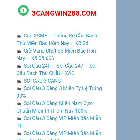
3CANGWIN288.COM
Cau XSMB – Thống Kê Cầu Bạch
Thủ Miền Bắc Hôm Nay – Xổ Số
Giờ Vàng Chốt Số Miền Bắc Hôm
Nay – Xổ Số 666
Soi Cầu 24h – Soi Cầu 247 – Soi
Cầu Bạch Thủ CHÍNH XÁC
SOI CẦU 3 CÀNG
Soi Cầu 3 Càng 3 Miền Tỷ Lệ Trúng
99%
Soi Cầu 3 Càng Miền Nam Cực
Chuẩn Miễn Phí Hôm Nay 100%
Soi Cầu 3 Càng VIP Miền Bắc Miễn
Phí
Soi Cầu 3 Càng VIP Miền Bắc Miễn