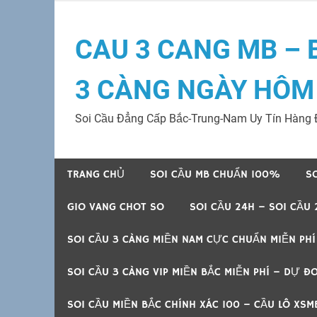
Skip
to
CAU 3 CANG MB – 
content
3 CÀNG NGÀY HÔM
Soi Cầu Đẳng Cấp Bắc-Trung-Nam Uy Tín Hàng 
TRANG CHỦ
SOI CẦU MB CHUẨN 100%
S
GIO VANG CHOT SO
SOI CẦU 24H – SOI CẦU 
SOI CẦU 3 CÀNG MIỀN NAM CỰC CHUẨN MIỄN PH
SOI CẦU 3 CÀNG VIP MIỀN BẮC MIỄN PHÍ – DỰ Đ
SOI CẦU MIỀN BẮC CHÍNH XÁC 100 – CẦU LÔ XS