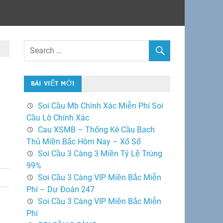
BÀI VIẾT MỚI
Soi Cầu Mb Chính Xác Miễn Phí Soi
Cầu Lô Chính Xác
Cau XSMB – Thống Kê Cầu Bạch
Thủ Miền Bắc Hôm Nay – Xổ Số
Soi Cầu 3 Càng 3 Miền Tỷ Lệ Trúng
99%
Soi Cầu 3 Càng VIP Miền Bắc Miễn
Phí – Dự Đoán 247
Soi Cầu 3 Càng VIP Miền Bắc Miễn
Phí