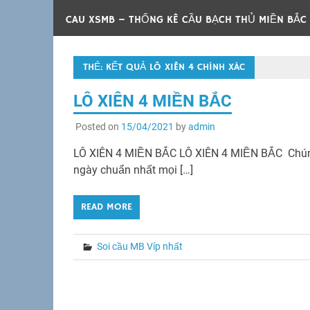
CAU XSMB – THỐNG KÊ CẦU BẠCH THỦ MIỀN BẮC
THẺ:
KẾT QUẢ LÔ XIÊN 4 CHÍNH XÁC
LÔ XIÊN 4 MIỀN BẮC
Posted on
15/04/2021
by
admin
LÔ XIÊN 4 MIỀN BẮC LÔ XIÊN 4 MIỀN BẮC Chúng t
ngày chuẩn nhất mọi […]
READ MORE
Soi cầu MB Víp nhất