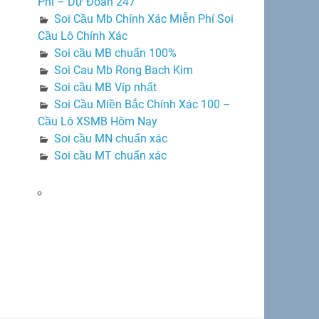
Phí – Dự Đoán 247
Soi Cầu Mb Chính Xác Miễn Phí Soi
Cầu Lô Chính Xác
Soi cầu MB chuẩn 100%
Soi Cau Mb Rong Bach Kim
Soi cầu MB Víp nhất
Soi Cầu Miền Bắc Chính Xác 100 –
Cầu Lô XSMB Hôm Nay
Soi cầu MN chuẩn xác
Soi cầu MT chuẩn xác