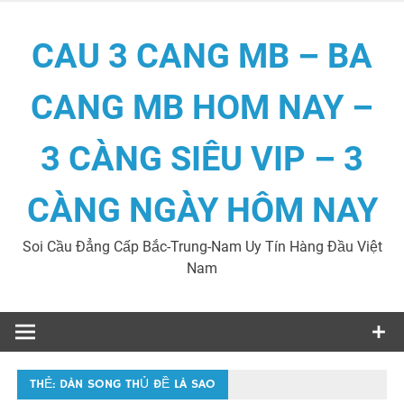
Skip
to
CAU 3 CANG MB – BA
content
CANG MB HOM NAY –
3 CÀNG SIÊU VIP – 3
CÀNG NGÀY HÔM NAY
Soi Cầu Đẳng Cấp Bắc-Trung-Nam Uy Tín Hàng Đầu Việt
Nam
THẺ:
DÀN SONG THỦ ĐỀ LÀ SAO