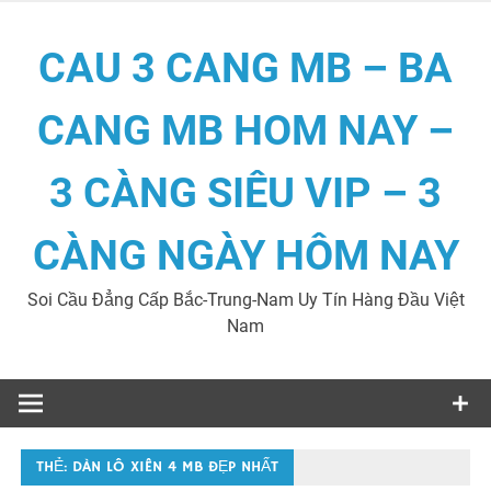
Skip
to
CAU 3 CANG MB – BA
content
CANG MB HOM NAY –
3 CÀNG SIÊU VIP – 3
CÀNG NGÀY HÔM NAY
Soi Cầu Đẳng Cấp Bắc-Trung-Nam Uy Tín Hàng Đầu Việt
Nam
THẺ:
DÀN LÔ XIÊN 4 MB ĐẸP NHẤT