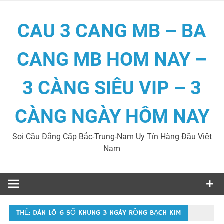
Skip
to
CAU 3 CANG MB – BA
content
CANG MB HOM NAY –
3 CÀNG SIÊU VIP – 3
CÀNG NGÀY HÔM NAY
Soi Cầu Đẳng Cấp Bắc-Trung-Nam Uy Tín Hàng Đầu Việt
Nam
THẺ:
DÀN LÔ 6 SỐ KHUNG 3 NGÀY RỒNG BẠCH KIM