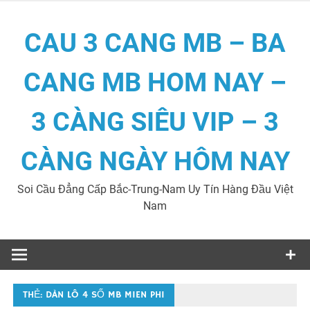
Skip
to
CAU 3 CANG MB – BA
content
CANG MB HOM NAY –
3 CÀNG SIÊU VIP – 3
CÀNG NGÀY HÔM NAY
Soi Cầu Đẳng Cấp Bắc-Trung-Nam Uy Tín Hàng Đầu Việt
Nam
THẺ:
DÀN LÔ 4 SỐ MB MIEN PHI