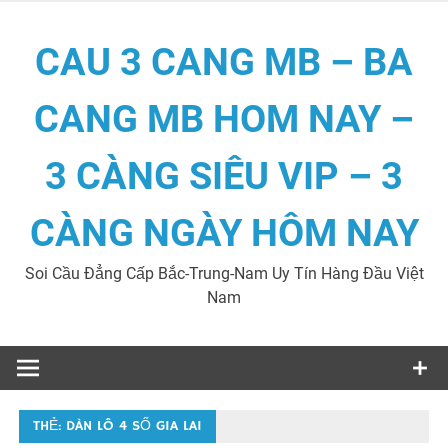
Skip
to
CAU 3 CANG MB – BA
content
CANG MB HOM NAY –
3 CÀNG SIÊU VIP – 3
CÀNG NGÀY HÔM NAY
Soi Cầu Đẳng Cấp Bắc-Trung-Nam Uy Tín Hàng Đầu Việt
Nam
THẺ:
DÀN LÔ 4 SỐ GIA LAI