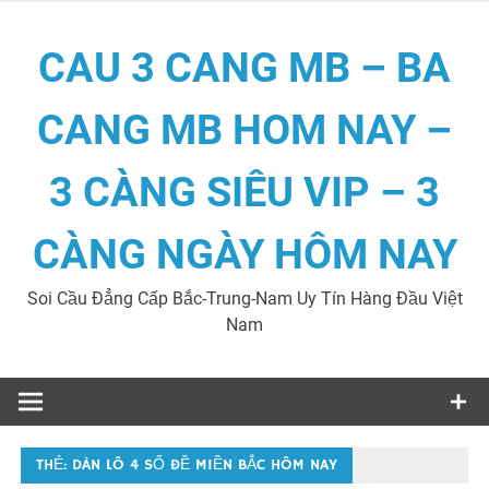
Skip
to
CAU 3 CANG MB – BA
content
CANG MB HOM NAY –
3 CÀNG SIÊU VIP – 3
CÀNG NGÀY HÔM NAY
Soi Cầu Đẳng Cấp Bắc-Trung-Nam Uy Tín Hàng Đầu Việt
Nam
THẺ:
DÀN LÔ 4 SỐ ĐỀ MIỀN BẮC HÔM NAY