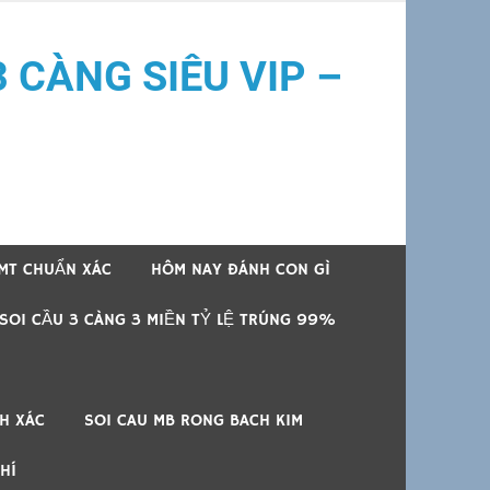
 CÀNG SIÊU VIP –
 MT CHUẨN XÁC
HÔM NAY ĐÁNH CON GÌ
SOI CẦU 3 CÀNG 3 MIỀN TỶ LỆ TRÚNG 99%
NH XÁC
SOI CAU MB RONG BACH KIM
HÍ