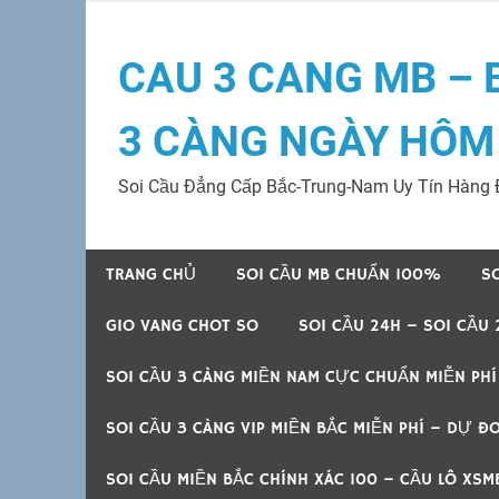
Skip
to
CAU 3 CANG MB – 
content
3 CÀNG NGÀY HÔM
Soi Cầu Đẳng Cấp Bắc-Trung-Nam Uy Tín Hàng 
TRANG CHỦ
SOI CẦU MB CHUẨN 100%
S
GIO VANG CHOT SO
SOI CẦU 24H – SOI CẦU 
SOI CẦU 3 CÀNG MIỀN NAM CỰC CHUẨN MIỄN PH
SOI CẦU 3 CÀNG VIP MIỀN BẮC MIỄN PHÍ – DỰ Đ
SOI CẦU MIỀN BẮC CHÍNH XÁC 100 – CẦU LÔ XS