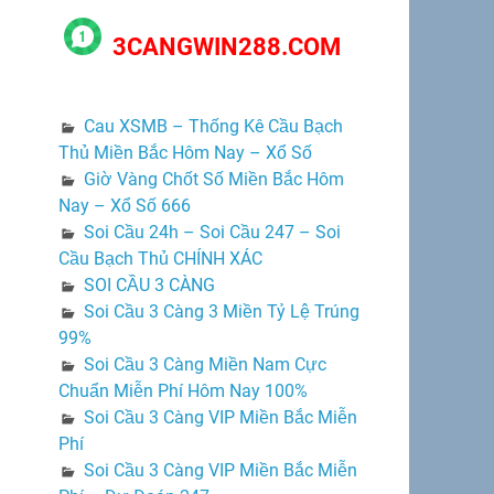
3CANGWIN288.COM
Cau XSMB – Thống Kê Cầu Bạch
Thủ Miền Bắc Hôm Nay – Xổ Số
Giờ Vàng Chốt Số Miền Bắc Hôm
Nay – Xổ Số 666
Soi Cầu 24h – Soi Cầu 247 – Soi
Cầu Bạch Thủ CHÍNH XÁC
SOI CẦU 3 CÀNG
Soi Cầu 3 Càng 3 Miền Tỷ Lệ Trúng
99%
Soi Cầu 3 Càng Miền Nam Cực
Chuẩn Miễn Phí Hôm Nay 100%
Soi Cầu 3 Càng VIP Miền Bắc Miễn
Phí
Soi Cầu 3 Càng VIP Miền Bắc Miễn