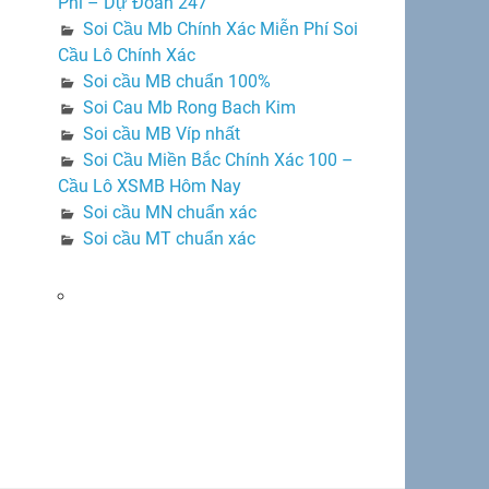
Phí – Dự Đoán 247
Soi Cầu Mb Chính Xác Miễn Phí Soi
Cầu Lô Chính Xác
Soi cầu MB chuẩn 100%
Soi Cau Mb Rong Bach Kim
Soi cầu MB Víp nhất
Soi Cầu Miền Bắc Chính Xác 100 –
Cầu Lô XSMB Hôm Nay
Soi cầu MN chuẩn xác
Soi cầu MT chuẩn xác