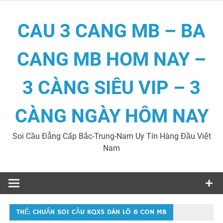
Skip
to
CAU 3 CANG MB – BA
content
CANG MB HOM NAY –
3 CÀNG SIÊU VIP – 3
CÀNG NGÀY HÔM NAY
Soi Cầu Đẳng Cấp Bắc-Trung-Nam Uy Tín Hàng Đầu Việt
Nam
THẺ:
CHUẨN SOI CẦU KQXS DÀN LÔ 6 CON MB