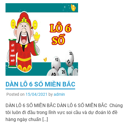
DÀN LÔ 6 SỐ MIỀN BẮC
Posted on
15/04/2021
by
admin
DÀN LÔ 6 SỐ MIỀN BẮC DÀN LÔ 6 SỐ MIỀN BẮC Chúng
tôi luôn đi đầu trong lĩnh vực soi cầu và dự đoán lô đề
hàng ngày chuẩn […]