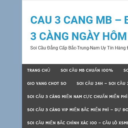
Skip
to
CAU 3 CANG MB – 
content
3 CÀNG NGÀY HÔM
Soi Cầu Đẳng Cấp Bắc-Trung-Nam Uy Tín Hàng 
TRANG CHỦ
SOI CẦU MB CHUẨN 100%
S
GIO VANG CHOT SO
SOI CẦU 24H – SOI CẦU 
SOI CẦU 3 CÀNG MIỀN NAM CỰC CHUẨN MIỄN PH
SOI CẦU 3 CÀNG VIP MIỀN BẮC MIỄN PHÍ – DỰ Đ
SOI CẦU MIỀN BẮC CHÍNH XÁC 100 – CẦU LÔ XS