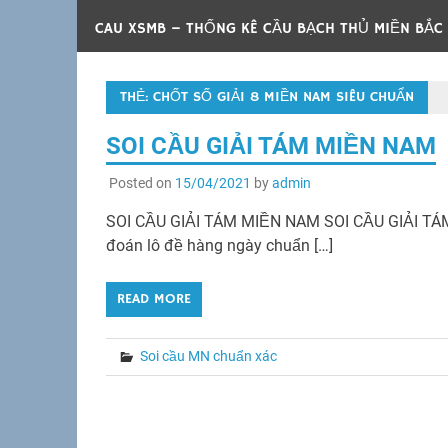
CAU XSMB – THỐNG KÊ CẦU BẠCH THỦ MIỀN BẮC
THẺ:
CHỐT SỐ GIẢI 8 MIỀN NAM SIÊU CHUẨN
SOI CẦU GIẢI TÁM MIỀN NAM
Posted on
15/04/2021
by
admin
SOI CẦU GIẢI TÁM MIỀN NAM SOI CẦU GIẢI TÁM 
đoán lô đề hàng ngày chuẩn […]
READ MORE
Soi cầu MN chuẩn xác