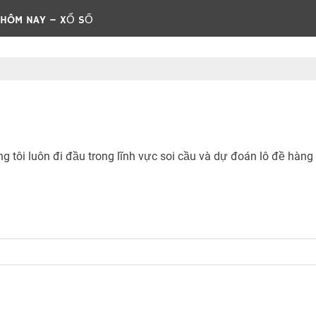
 HÔM NAY – XỔ SỐ
ôi luôn đi đầu trong lĩnh vực soi cầu và dự đoán lô đề hàng