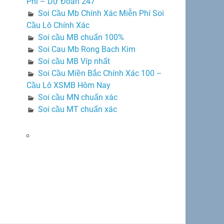
Phí – Dự Đoán 247
Soi Cầu Mb Chính Xác Miễn Phí Soi
Cầu Lô Chính Xác
Soi cầu MB chuẩn 100%
Soi Cau Mb Rong Bach Kim
Soi cầu MB Víp nhất
Soi Cầu Miền Bắc Chính Xác 100 –
Cầu Lô XSMB Hôm Nay
Soi cầu MN chuẩn xác
Soi cầu MT chuẩn xác