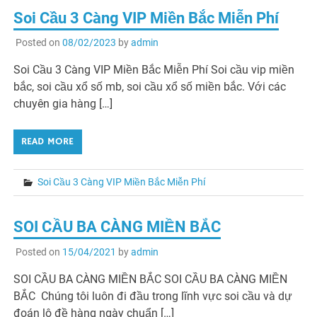
Soi Cầu 3 Càng VIP Miền Bắc Miễn Phí
Posted on
08/02/2023
by
admin
Soi Cầu 3 Càng VIP Miền Bắc Miễn Phí Soi cầu vip miền
bắc, soi cầu xổ số mb, soi cầu xổ số miền bắc. Với các
chuyên gia hàng […]
READ MORE
Soi Cầu 3 Càng VIP Miền Bắc Miễn Phí
SOI CẦU BA CÀNG MIỀN BẮC
Posted on
15/04/2021
by
admin
SOI CẦU BA CÀNG MIỀN BẮC SOI CẦU BA CÀNG MIỀN
BẮC Chúng tôi luôn đi đầu trong lĩnh vực soi cầu và dự
đoán lô đề hàng ngày chuẩn […]