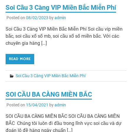
Soi Cầu 3 Càng VIP Miền Bắc Miễn Phí
Posted on
08/02/2023
by
admin
Soi Cầu 3 Càng VIP Miền Bắc Miễn Phí Soi cầu vip miền
bắc, soi cầu xổ số mb, soi cầu xổ số miền bắc. Với các
chuyên gia hàng […]
READ MORE
Soi Cầu 3 Càng VIP Miền Bắc Miễn Phí
SOI CẦU BA CÀNG MIỀN BẮC
Posted on
15/04/2021
by
admin
SOI CẦU BA CÀNG MIỀN BẮC SOI CẦU BA CÀNG MIỀN
BẮC Chúng tôi luôn đi đầu trong lĩnh vực soi cầu và dự
đoán lô đề hàng ngày chuẩn […]