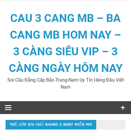
Skip
to
CAU 3 CANG MB – BA
content
CANG MB HOM NAY –
3 CÀNG SIÊU VIP – 3
CÀNG NGÀY HÔM NAY
Soi Cầu Đẳng Cấp Bắc-Trung-Nam Uy Tín Hàng Đầu Việt
Nam
THẺ:
CẶP XÍU CHỦ KHUNG 3 NGÀY MIỄN PHÍ