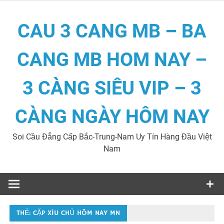
Skip
to
CAU 3 CANG MB – BA
content
CANG MB HOM NAY –
3 CÀNG SIÊU VIP – 3
CÀNG NGÀY HÔM NAY
Soi Cầu Đẳng Cấp Bắc-Trung-Nam Uy Tín Hàng Đầu Việt
Nam
THẺ:
CẶP XÍU CHỦ HÔM NAY MN