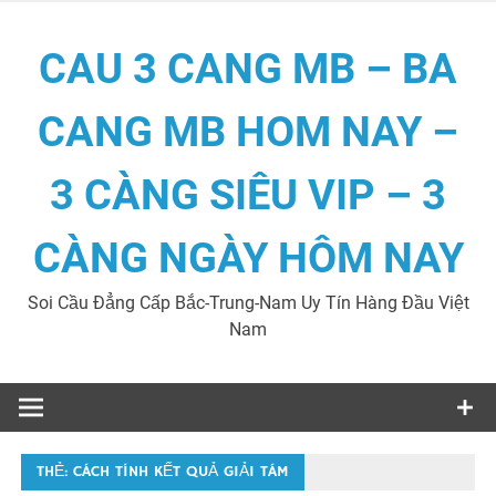
Skip
to
CAU 3 CANG MB – BA
content
CANG MB HOM NAY –
3 CÀNG SIÊU VIP – 3
CÀNG NGÀY HÔM NAY
Soi Cầu Đẳng Cấp Bắc-Trung-Nam Uy Tín Hàng Đầu Việt
Nam
THẺ:
CÁCH TÍNH KẾT QUẢ GIẢI TÁM